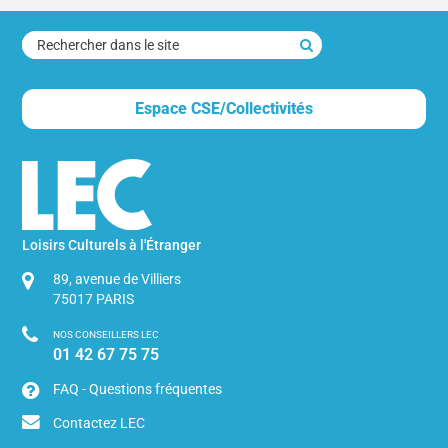
rechercher
dans
le
Espace CSE/Collectivités
site
Loisirs Culturels à l'Étranger
89, avenue de Villiers
75017
PARIS
NOS CONSEILLERS LEC
01 42 67 75 75
FAQ - Questions fréquentes
Contactez LEC