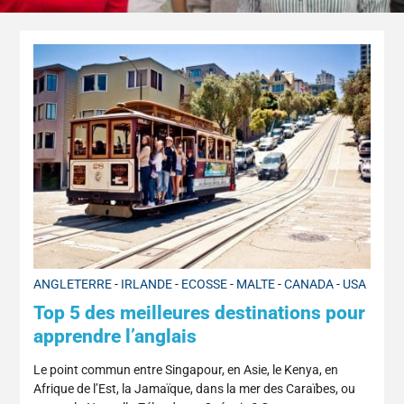
ANGLETERRE
-
IRLANDE
-
ECOSSE
-
MALTE
-
CANADA
-
USA
Top 5 des meilleures destinations pour
apprendre l’anglais
Le point commun entre Singapour, en Asie, le Kenya, en
Afrique de l’Est, la Jamaïque, dans la mer des Caraïbes, ou