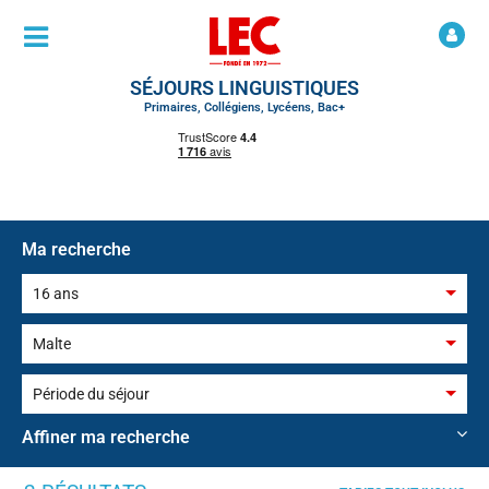
SÉJOURS LINGUISTIQUES
Primaires, Collégiens, Lycéens, Bac+
Ma recherche
16 ans
8 ans
Malte
9 ans
Angleterre
Période du séjour
10 ans
Ecosse
Toussaint
Affiner ma recherche
11 ans
Irlande
Février / Mars
12 ans