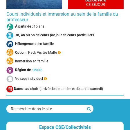
DÉCOUVRIR
CE SÉJOUR
Cours individuels et immersion au sein de la famille du
professeur
À partir de :
15 ans
3h, 4h ou 5h de cours par jour en cours particuliers
Hébergement :
en famille
Option :
Pack Visites Malte
Immersion en famille
Région de :
Malte
Voyage individuel
Dates :
au choix (arrivée le dimanche et départ le samedi)
rechercher
dans
le
Espace CSE/Collectivités
site