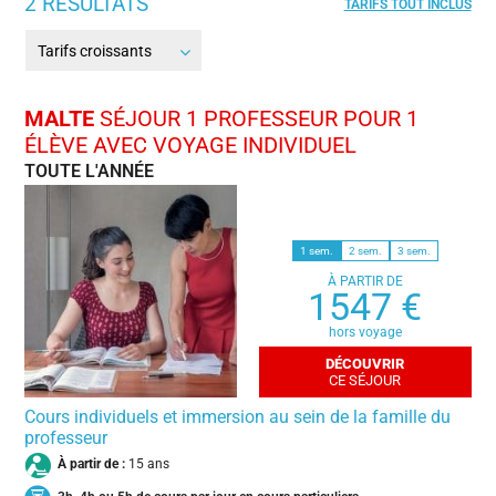
2 RÉSULTATS
Malte
TARIFS TOUT INCLUS
Printemps
13 ans
USA
Juin
14 ans
Canada
Juillet
15 ans
MALTE
SÉJOUR 1 PROFESSEUR POUR 1
Australie
Août
ÉLÈVE AVEC VOYAGE INDIVIDUEL
16 ans
France
Hors vacances scolaires
TOUTE L'ANNÉE
17 ans
Grece
18 et +
Espagne
1 sem.
2 sem.
3 sem.
Allemagne
À PARTIR DE
1547 €
hors voyage
DÉCOUVRIR
CE SÉJOUR
Cours individuels et immersion au sein de la famille du
professeur
À partir de :
15 ans