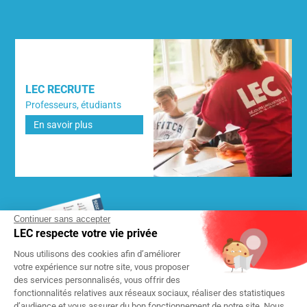
LEC RECRUTE
Professeurs, étudiants
En savoir plus
Continuer sans accepter
LEC respecte votre vie privée
DEMANDEZ NOTRE BROCHURE
Nous utilisons des cookies afin d’améliorer
2026
GRATUITE
votre expérience sur notre site, vous proposer
des services personnalisés, vous offrir des
fonctionnalités relatives aux réseaux sociaux, réaliser des statistiques
d’audience et vous assurer du bon fonctionnement de notre site. Nous