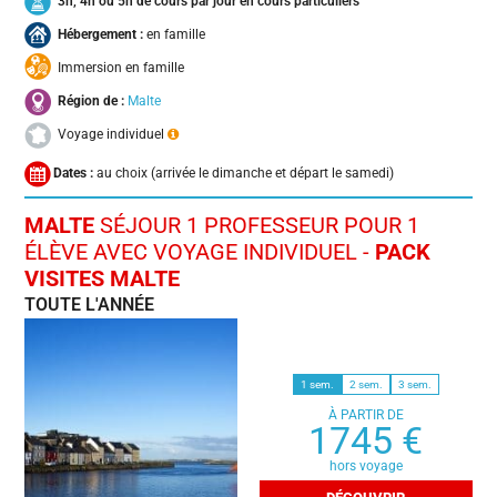
3h, 4h ou 5h de cours par jour en cours particuliers
Hébergement :
en famille
Immersion en famille
Région de :
Malte
Voyage individuel
Dates :
au choix (arrivée le dimanche et départ le samedi)
MALTE
SÉJOUR 1 PROFESSEUR POUR 1
ÉLÈVE AVEC VOYAGE INDIVIDUEL -
PACK
VISITES MALTE
TOUTE L'ANNÉE
1 sem.
2 sem.
3 sem.
À PARTIR DE
1745 €
hors voyage