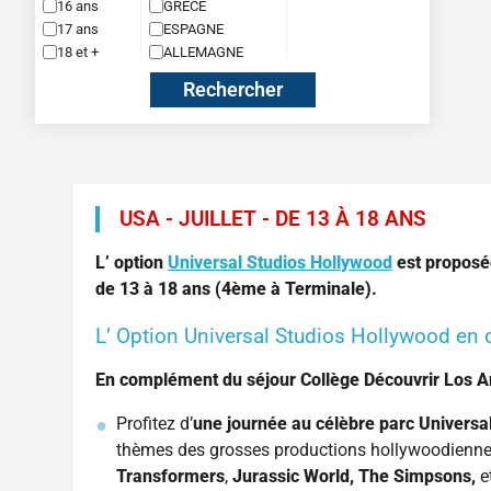
Summer Camp d’anglais en France – Collège et 2nde
Cocktail sportif à Barcelone
Music Scho
16 ans
GRECE
17 ans
ESPAGNE
Summer Camp d’anglais en France – CE2 à CM2
Collège International
Théâtre
18 et +
ALLEMAGNE
Summer Camp anglais & culture en Grèce
Equitation
Rechercher
Football
Fun et Aventures en Irlande
Visite des Studios Harry Potter – Warner
Bros
USA - JUILLET - DE 13 À 18 ANS
Intelligence Artificielle (IA)
Jeu d’échecs
L’ option
Universal Studios Hollywood
est proposé
Multi-activités
de 13 à 18 ans (4ème à Terminale).
Parcours Aventure
L’ Option Universal Studios Hollywood en d
Rugby
En complément du séjour Collège Découvrir Los A
Surf
Tennis
Profitez d’
une journée au célèbre parc Universa
Video Games et Esport
thèmes des grosses productions hollywoodien
Transformers
,
Jurassic World, The Simpsons,
et