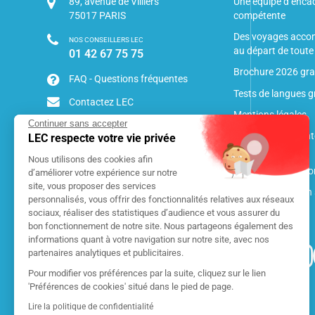
89, avenue de Villiers
Une équipe d’encad
75017
PARIS
compétente
Des voyages acco
NOS CONSEILLERS LEC
au départ de toute
01 42 67 75 75
Brochure 2026 gra
FAQ - Questions fréquentes
Tests de langues g
Contactez LEC
Mentions légales
Continuer sans accepter
Conditions de vent
LEC respecte votre vie privée
précontractuelles
Nous utilisons des cookies afin
Notre charte de con
d’améliorer votre expérience sur notre
site, vous proposer des services
Pourquoi partir en 
personnalisés, vous offrir des fonctionnalités relatives aux réseaux
sociaux, réaliser des statistiques d’audience et vous assurer du
Le saviez-vous ?
bon fonctionnement de notre site. Nous partageons également des
informations quant à votre navigation sur notre site, avec nos
partenaires analytiques et publicitaires.
LEC RECRUTE
Pour modifier vos préférences par la suite, cliquez sur le lien
Professeurs,
'Préférences de cookies' situé dans le pied de page.
étudiants
Lire la politique de confidentialité
En savoir