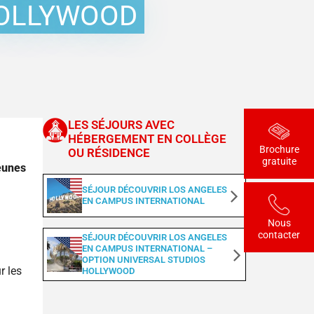
Découvrir Londres
HOLLYWOOD
Découvrir Londres et visite des Studios
Harry Potter – Warner Bros
Découvrir Oxford
Découvrir Los Angeles
Universal Studios Hollywood
Découvrir Miami
LES SÉJOURS AVEC
HÉBERGEMENT EN COLLÈGE
Universal Studios Orlando
Brochure
OU RÉSIDENCE
Découvrir New York
gratuite
eunes
Découvrir Ottawa
SÉJOUR DÉCOUVRIR LOS ANGELES
EN CAMPUS INTERNATIONAL
Toronto et Chutes du Niagara
Nous
Anglais & Culture à Athènes
contacter
SÉJOUR DÉCOUVRIR LOS ANGELES
Pack Visites
EN CAMPUS INTERNATIONAL –
OPTION UNIVERSAL STUDIOS
Découvrir Sydney
r les
HOLLYWOOD