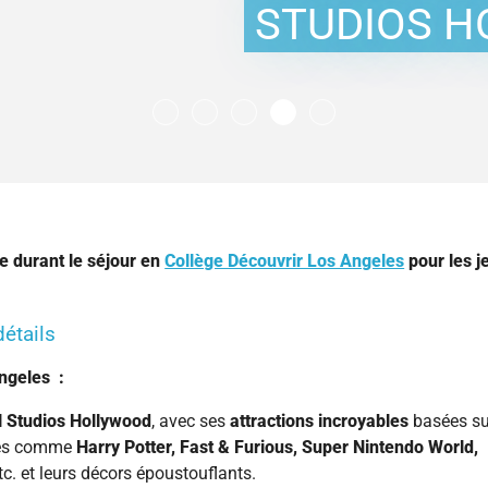
ol
1 professeur pour 1 élève
Spécial 2nde en Juin
Nos conseils pour un premier séjour
STUDIOS 
Prépa Bac et Activités
Prépa Grandes Écoles
Immersion USA
Immersion Familiale
e durant le séjour en
Collège Découvrir Los Angeles
pour les j
étails
ngeles :
l Studios Hollywood
, avec ses
attractions incroyables
basées su
nes comme
Harry Potter, Fast & Furious, Super Nintendo World,
c. et leurs décors époustouflants.