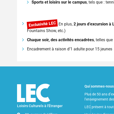
Sports et loisirs sur le campus
, tels que : ten
Exclusivité LEC
En plus,
2 jours d’excursion à
Fountains Show, etc.)
Chaque soir, des activités encadrées
, telles que
Encadrement à raison d’1 adulte pour 15 jeunes
Qui sommes-nous
Plus de 50 ans d’e
l’enseignement de
Loisirs Culturels à l'Étranger
LEC présent à tout