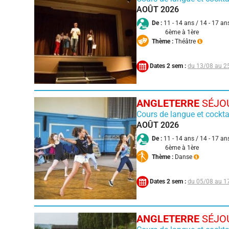
AOÛT 2026
De :
11 - 14 ans / 14 - 17 an
6ème à 1ère
Thème :
Théâtre
Dates 2 sem :
13/08 au 2
ANGLETERRE
SÉJOU
Cours de langue et cockta
AOÛT 2026
De :
11 - 14 ans / 14 - 17 an
6ème à 1ère
Thème :
Danse
Dates 2 sem :
05/08 au 1
ANGLETERRE
SÉJOU