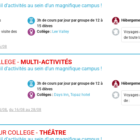
Nant
Video games et esport
il d’activités au sein d’un magnifique campus !
Pari
Visite des Studios Harry Potter -
Warner Bros
s
3h de cours par jour par groupe de 12 à
Hébergeme
15 élèves
Adventure Camp
 visite des
Collège :
Lee Valley
Voyages 
de toute 
Cocktail sportif à Barcelone
6/08
Aix-
Excursions
Cala
LEGE -
MULTI-ACTIVITÉS
Pack Visites
Lyon
il d’activités au sein d’un magnifique campus !
Nanc
Pack Visites Irlande
Nant
Pack Visites Malte
3h de cours par jour par groupe de 12 à
Hébergeme
Pari
15 élèves
Prépa Sciences Po
Collèges :
Days Inn
,
Topaz hotel
Voyages 
de :
Rugby
4/08
16/08 au 28/08
Lyon
Surf
Pari
Surf Camp
R COLLEGE -
THÉÂTRE
Activités aquatiques en
il d’activités au sein d’un magnifique campus !