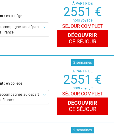
À PARTIR DE
es
2551 €
s
nt :
en collège
ouse
hors voyage
SÉJOUR COMPLET
accompagnés au départ
la France
DÉCOUVRIR
CE SÉJOUR
en-Provence
eaux
is
2 semaines
À PARTIR DE
es
2551 €
s
nt :
en collège
ouse
hors voyage
SÉJOUR COMPLET
accompagnés au départ
la France
DÉCOUVRIR
CE SÉJOUR
en-Provence
eaux
is
2 semaines