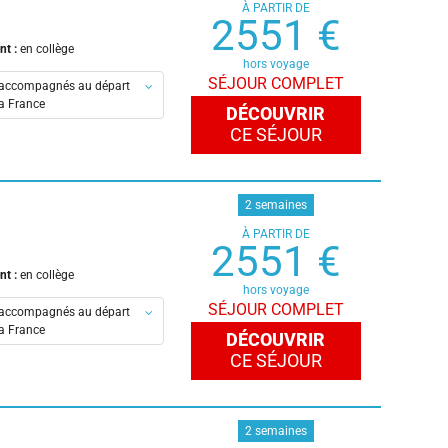
À PARTIR DE
y-Metz-Lorraine-TGV
2551 €
es
nt :
en collège
s
hors voyage
SÉJOUR COMPLET
accompagnés au départ
ouse
la France
DÉCOUVRIR
CE SÉJOUR
en-Provence
eaux
is
2 semaines
À PARTIR DE
es
2551 €
s
nt :
en collège
ouse
hors voyage
SÉJOUR COMPLET
accompagnés au départ
la France
DÉCOUVRIR
CE SÉJOUR
en-Provence
eaux
is
2 semaines