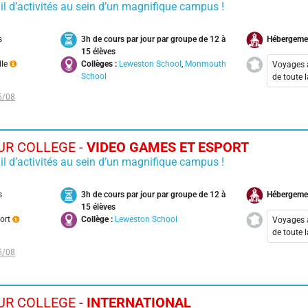
il d’activités au sein d’un magnifique campus !
Nant
Pari
s
3h de cours par jour par groupe de 12 à
Hébergeme
Toul
15 élèves
lle
Collèges :
Leweston School
,
Monmouth
Voyages 
School
de toute 
5/08
Aix-
Bord
Cala
R COLLEGE -
VIDEO GAMES ET ESPORT
Lyon
il d’activités au sein d’un magnifique campus !
Nant
Pari
s
3h de cours par jour par groupe de 12 à
Hébergeme
Toul
15 élèves
port
Collège :
Leweston School
Voyages 
de toute 
5/08
Aix-
Bord
Cala
R COLLEGE -
INTERNATIONAL
Lyon