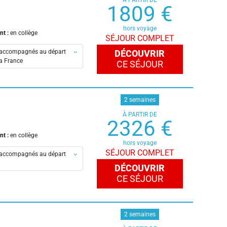
À PARTIR DE
es
1809 €
s
hors voyage
nt :
en collège
SÉJOUR COMPLET
accompagnés au départ
DÉCOUVRIR
la France
CE SÉJOUR
en-Provence
is
2 semaines
À PARTIR DE
y-Metz-Lorraine-TGV
2326 €
es
nt :
en collège
s
hors voyage
SÉJOUR COMPLET
accompagnés au départ
DÉCOUVRIR
CE SÉJOUR
s
2 semaines