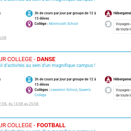
Andalousie
Anglais & Culture à Athènes
s
3h de cours par jour par groupe de 12 à
Hébergeme
15 élèves
Basketball Camp
Collège :
Monmouth School
Voyages 
de toute 
Découvrir Berlin
5/08
Aix-
Découvrir l'Andalousie
Bord
Football Camp
Cala
R COLLEGE -
DANSE
Fun et aventures en Irlande
Lyon
il d’activités au sein d’un magnifique campus !
Nant
International Découvrir Oxford
Pari
s
3h de cours par jour par groupe de 12 à
Hébergeme
Spécial Seconde et Decouvrir
Toul
15 élèves
Londres
Collèges :
Leweston School
,
Queen's
Voyages 
College
de toute 
Stage Spécial Seconde
7/08
13/08 au 25/08
Aix-
Tennis Camp
Bord
Voile
Cala
R COLLEGE -
FOOTBALL
Week-end à Berlin
Lyon