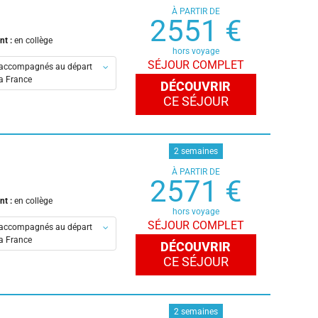
À PARTIR DE
es
2551 €
s
nt :
en collège
ouse
hors voyage
SÉJOUR COMPLET
accompagnés au départ
la France
DÉCOUVRIR
CE SÉJOUR
en-Provence
eaux
is
2 semaines
À PARTIR DE
es
2571 €
s
nt :
en collège
ouse
hors voyage
SÉJOUR COMPLET
accompagnés au départ
la France
DÉCOUVRIR
CE SÉJOUR
en-Provence
eaux
is
2 semaines