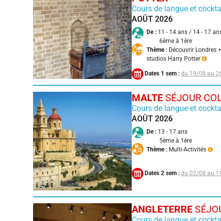
Cours de langue et cockta
AOÛT 2026
De :
11 - 14 ans / 14 - 17 an
6ème à 1ère
Thème :
Découvrir Londres +
studios Harry Potter
Dates 1 sem :
19/08 au 2
MALTE
SÉJOUR COL
Cours de langue et cockta
AOÛT 2026
De :
13 - 17 ans
5ème à 1ère
Thème :
Multi-Activités
Dates 2 sem :
02/08 au 1
ANGLETERRE
SÉJOU
Cours de langue et cockta