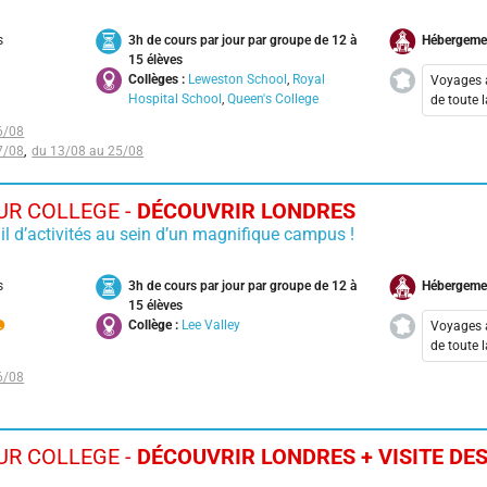
Rennes
Pari
Halloween
s
3h de cours par jour par groupe de 12 à
Hébergeme
15 élèves
Intelligence Artificielle
Collèges :
Leweston School
,
Royal
Voyages 
Hospital School
,
Queen's College
de toute 
International
6/08
Aix-
International avec visite Toronto
7/08
13/08 au 25/08
et chutes du Niagara
Bord
Cala
International Découvrir Londres
R COLLEGE -
DÉCOUVRIR LONDRES
Lyon
il d’activités au sein d’un magnifique campus !
Jeu d'échecs
Nanc
Nant
Manga
s
3h de cours par jour par groupe de 12 à
Hébergeme
Pari
15 élèves
Multi-Activités
Collège :
Lee Valley
Voyages 
Toul
de toute 
Music School
6/08
Aix-
Parcours Aventure
Cala
Tennis
Lyon
R COLLEGE -
DÉCOUVRIR LONDRES + VISITE DE
Théâtre
Nanc