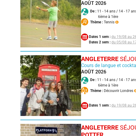
AOÛT 2026
De :
11 - 14 ans / 14 - 17 an
6ème à 1ère
Thème :
Tennis
Dates 1 sem :
19/08 au 2
Dates 2 sem :
05/08 au 1
ANGLETERRE
SÉJOU
Cours de langue et cockta
AOÛT 2026
De :
11 - 14 ans / 14 - 17 an
6ème à 1ère
Thème :
Découvrir Londres
Dates 1 sem :
19/08 au 2
ANGLETERRE
SÉJOU
POTTER