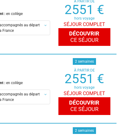
À PARTIR DE
2551 €
nt :
en collège
hors voyage
SÉJOUR COMPLET
accompagnés au départ
la France
DÉCOUVRIR
CE SÉJOUR
en-Provence
eaux
is
2 semaines
À PARTIR DE
es
2551 €
s
nt :
en collège
ouse
hors voyage
SÉJOUR COMPLET
accompagnés au départ
la France
DÉCOUVRIR
CE SÉJOUR
en-Provence
eaux
is
2 semaines