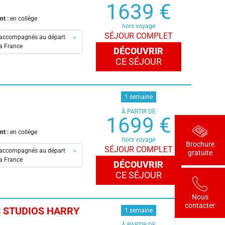
1639 €
s
nt :
en collège
hors voyage
SÉJOUR COMPLET
accompagnés au départ
la France
DÉCOUVRIR
CE SÉJOUR
en-Provence
eaux
is
1 semaine
À PARTIR DE
y-Metz-Lorraine-TGV
1699 €
es
nt :
en collège
s
hors voyage
Brochure
SÉJOUR COMPLET
accompagnés au départ
ouse
gratuite
la France
DÉCOUVRIR
CE SÉJOUR
en-Provence
is
Nous
contacter
S STUDIOS HARRY
1 semaine
y-Metz-Lorraine-TGV