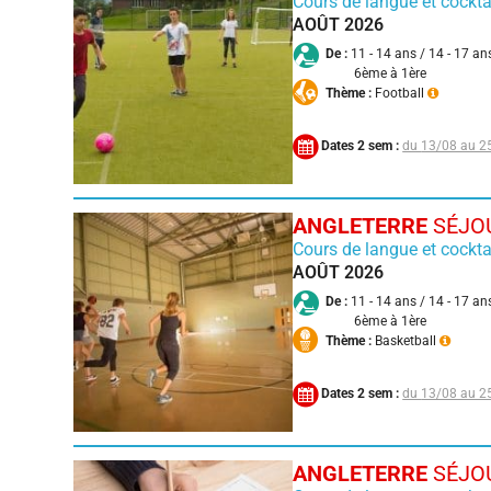
Cours de langue et cockta
AOÛT 2026
De :
11 - 14 ans / 14 - 17 an
6ème à 1ère
Thème :
Football
Dates 2 sem :
13/08 au 2
ANGLETERRE
SÉJOU
Cours de langue et cockta
AOÛT 2026
De :
11 - 14 ans / 14 - 17 an
6ème à 1ère
Thème :
Basketball
Dates 2 sem :
13/08 au 2
ANGLETERRE
SÉJOU