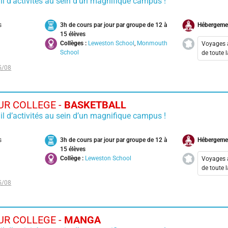
il d’activités au sein d’un magnifique campus !
Nanc
Nant
s
3h de cours par jour par groupe de 12 à
Hébergeme
Pari
15 élèves
Collèges :
Leweston School
,
Monmouth
Voyages 
Toul
School
de toute 
5/08
Aix-
Bord
Cala
R COLLEGE -
BASKETBALL
Lyon
il d’activités au sein d’un magnifique campus !
Nant
Pari
s
3h de cours par jour par groupe de 12 à
Hébergeme
Toul
15 élèves
Collège :
Leweston School
Voyages 
de toute 
5/08
Aix-
Bord
Cala
R COLLEGE -
MANGA
Lyon