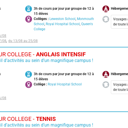
ol
1 professeur pour 1 élève
Spécial 2nde en Juin
Nos conseils pour un premier séjour
Australie
Prépa Bac et Activités
s
3h de cours par jour par groupe de 12 à
Hébergeme
Découvrir Dublin
Nancy-Metz-Lorr
15 élèves
France
Prépa Grandes Écoles
Découvrir Londres
Nantes
Collèges :
Leweston School
,
Monmouth
Voyages 
School
,
Royal Hospital School
,
Queen's
de toute 
Grece
Immersion USA
Découvrir Londres + visite des
Paris
College
studios Harry Potter - Warner
Aix-
Immersion Familiale
Espagne
6/08
Perpignan
Bros
7/08
13/08 au 25/08
Bord
Allemagne
Strasbourg
Cala
Découvrir Los Angeles
R COLLEGE -
ANGLAIS INTENSIF
Lyon
Toulouse
Découvrir Los Angeles et visite
il d’activités au sein d’un magnifique campus !
Nanc
Universal Studios Hollywood
Voyage individuel
Nant
transport)
Découvrir Miami
s
3h de cours par jour par groupe de 12 à
Hébergeme
Pari
15 élèves
Hendaye
Découvrir Miami et visite
Toul
Collège :
Royal Hospital School
Voyages 
Universal Studios Orlando
de toute 
Saarbrücken
Découvrir New York
6/08
Aix-
Dunkerque
Cala
Equitation
Montpellier
Lyon
Excursion à Europa-Park
R COLLEGE -
TENNIS
Nanc
Nice
il d’activités au sein d’un magnifique campus !
Football
Nant