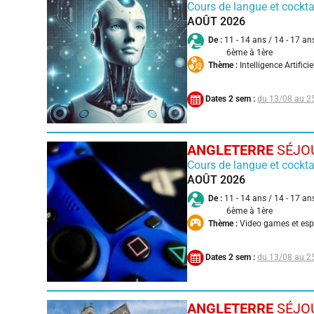
Cours de langue et cockta
AOÛT 2026
De :
11 - 14 ans / 14 - 17 an
6ème à 1ère
Thème :
Intelligence Artificie
Dates 2 sem :
13/08 au 2
ANGLETERRE
SÉJOU
Cours de langue et cockta
AOÛT 2026
De :
11 - 14 ans / 14 - 17 an
6ème à 1ère
Thème :
Video games et es
Dates 2 sem :
13/08 au 2
ANGLETERRE
SÉJOU