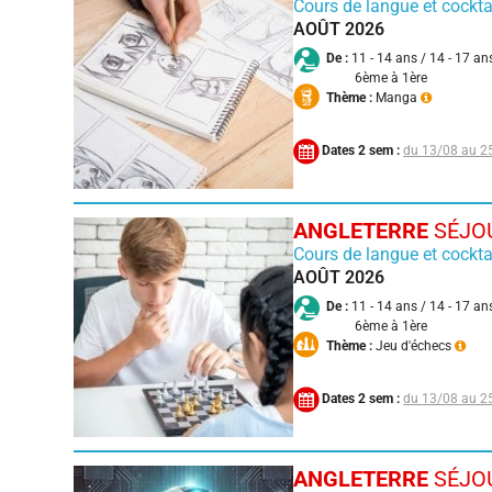
Cours de langue et cockta
AOÛT 2026
De :
11 - 14 ans / 14 - 17 an
6ème à 1ère
Thème :
Manga
Dates 2 sem :
13/08 au 2
ANGLETERRE
SÉJOU
Cours de langue et cockta
AOÛT 2026
De :
11 - 14 ans / 14 - 17 an
6ème à 1ère
Thème :
Jeu d'échecs
Dates 2 sem :
13/08 au 2
ANGLETERRE
SÉJOU