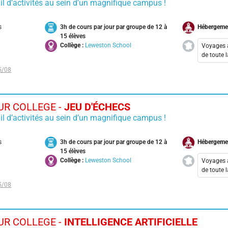
il d’activités au sein d’un magnifique campus !
Nant
Pari
s
3h de cours par jour par groupe de 12 à
Hébergeme
Toul
15 élèves
Collège :
Leweston School
Voyages 
de toute 
5/08
Aix-
Bord
Cala
R COLLEGE -
JEU D'ÉCHECS
Lyon
il d’activités au sein d’un magnifique campus !
Nant
Pari
s
3h de cours par jour par groupe de 12 à
Hébergeme
Toul
15 élèves
Collège :
Leweston School
Voyages 
de toute 
5/08
Aix-
Bord
Cala
R COLLEGE -
INTELLIGENCE ARTIFICIELLE
Lyon