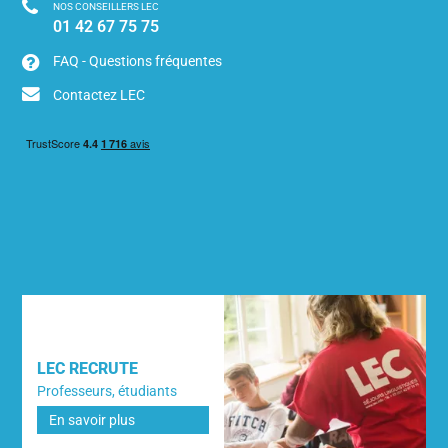
NOS CONSEILLERS LEC
01 42 67 75 75
FAQ - Questions fréquentes
Contactez LEC
LEC RECRUTE
Professeurs, étudiants
En savoir plus