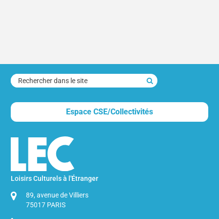
rechercher
dans
le
Espace CSE/Collectivités
site
Loisirs Culturels à l'Étranger
89, avenue de Villiers
75017
PARIS