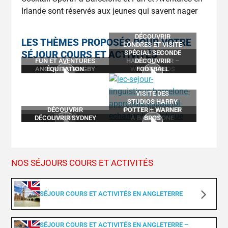
Irlande sont réservés aux jeunes qui savent nager
DÉCOUVRIR
LES THÈMES PROPOSÉS POUR VOTRE
LONDRES ET VISITE
SÉJOUR COURS ET ACTIVITÉS
SPÉCIAL SECONDE
DES STUDIOS
FUN ET AVENTURES
HARRY POTTER –
DÉCOUVRIR
ANGLAIS ET RUGBY
ÉQUITATION
EN IRLANDE
WARNER BROS
FOOTBALL
LONDRES
VISITE DES
STUDIOS HARRY
DÉCOUVRIR
COCKTAIL SPORTIF
POTTER – WARNER
TENNIS
DÉCOUVRIR SYDNEY
LONDRES
À BARCELONE
BROS
SURF
NOS SÉJOURS COURS ET ACTIVITÉS
SÉJOUR COURS ET ACTIVITÉS EN ANGLETERRE
SÉJOUR COURS ET ACTIVITÉS EN ANGLETERRE –