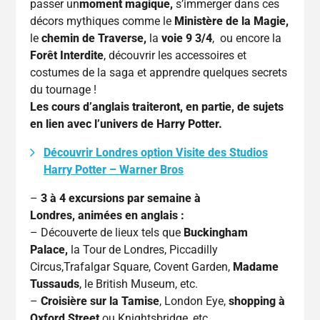
passer un
moment magique,
s’immerger dans ces
décors mythiques comme le
Ministère de la Magie,
le
chemin de Traverse,
la
voie 9 3/4
, ou encore la
Forêt Interdite
, découvrir les accessoires et
costumes de la saga et apprendre quelques secrets
du tournage !
Les cours d’anglais traiteront, en partie, de sujets
en lien avec l’univers de Harry Potter.
Découvrir Londres option Visite des Studios
Harry Potter – Warner Bros
–
3 à 4 excursions par semaine à
Londres, animées en anglais :
– Découverte de lieux tels que
Buckingham
Palace,
la Tour de Londres, Piccadilly
Circus,Trafalgar Square, Covent Garden,
Madame
Tussauds
, le British Museum, etc.
–
Croisière sur la Tamise
, London Eye,
shopping à
Oxford Street
ou Knightsbridge, etc.