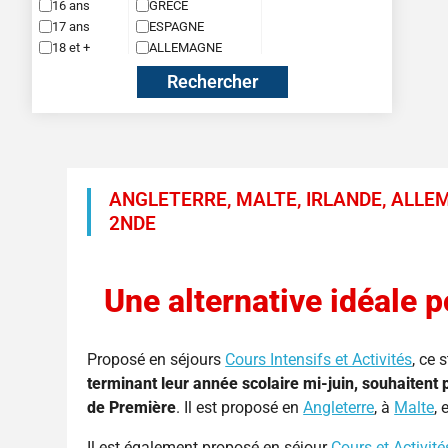
Summer Camp d’anglais en France – Collège et 2nde
Cocktail sportif à Barcelone
Music Scho
16 ans
GRECE
17 ans
ESPAGNE
Summer Camp d’anglais en France – CE2 à CM2
Collège International
Théâtre
18 et +
ALLEMAGNE
Summer Camp anglais & culture en Grèce
Equitation
Rechercher
Football
Fun et Aventures en Irlande
Visite des Studios Harry Potter – Warner
Bros
ANGLETERRE, MALTE, IRLANDE, ALLEM
Intelligence Artificielle (IA)
2NDE
Jeu d’échecs
Multi-activités
Parcours Aventure
Une alternative idéale p
Rugby
Surf
Proposé en séjours
Cours Intensifs et Activités
, ce 
Tennis
terminant leur année scolaire mi-juin, souhaitent 
de Première
. Il est proposé en
Angleterre
, à
Malte
,
Video Games et Esport
Il est également proposé en séjour
Cours et Activité