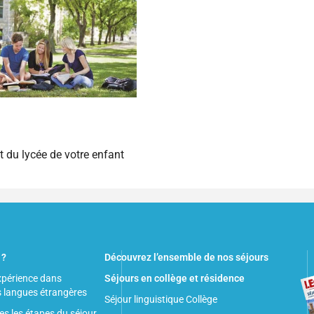
t du lycée de votre enfant
 ?
Découvrez l’ensemble de nos séjours
xpérience dans
Séjours en collège et résidence
s langues étrangères
Séjour linguistique Collège
es les étapes du séjour