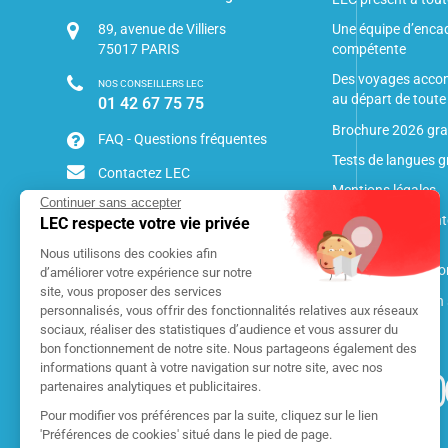
89, avenue de Villiers
Une équipe d’encad
75017
PARIS
compétente
Des voyages acco
NOS CONSEILLERS LEC
au départ de toute
01 42 67 75 75
Brochure 2026 gra
FAQ - Questions fréquentes
Tests de langues g
Contactez LEC
Mentions légales
Continuer sans accepter
Conditions de vent
LEC respecte votre vie privée
précontractuelles
Nous utilisons des cookies afin
Notre charte de con
d’améliorer votre expérience sur notre
site, vous proposer des services
Pourquoi partir en 
personnalisés, vous offrir des fonctionnalités relatives aux réseaux
sociaux, réaliser des statistiques d’audience et vous assurer du
Le saviez-vous ?
bon fonctionnement de notre site. Nous partageons également des
informations quant à votre navigation sur notre site, avec nos
partenaires analytiques et publicitaires.
LEC RECRUTE
Pour modifier vos préférences par la suite, cliquez sur le lien
Professeurs,
'Préférences de cookies' situé dans le pied de page.
étudiants