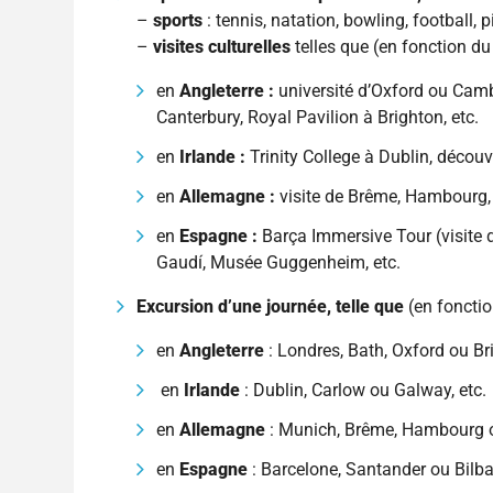
–
sports
: tennis, natation, bowling, football, 
–
visites culturelles
telles que (en fonction du 
en
Angleterre
:
université d’Oxford ou Camb
Canterbury, Royal Pavilion à Brighton, etc.
en
Irlande
:
Trinity College à Dublin, découv
en
Allemagne
:
visite de Brême, Hambourg, U
en
Espagne
:
Barça Immersive Tour (visite
Gaudí, Musée Guggenheim, etc.
Excursion d’une journée, telle que
(en fonctio
en
Angleterre
: Londres, Bath, Oxford ou Bri
en
Irlande
: Dublin, Carlow ou Galway, etc.
en
Allemagne
: Munich, Brême, Hambourg o
en
Espagne
: Barcelone, Santander ou Bilba