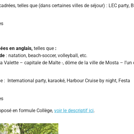
adrées, telles que (dans certaines villes de séjour) : LEC party, 
es
mées en anglais,
telles que
:
ade
: natation, beach-soccer, volleyball, etc.
 La Valette – capitale de Malte -, dôme de la ville de Mosta – l’un
 : International party, karaoké, Harbour Cruise by night, Festa
es
roposé en formule Collège,
voir le descriptif ici
.