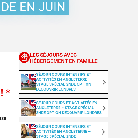
Découvrir Londres
DE EN JUIN
Découvrir Londres et visite des Studios
Harry Potter – Warner Bros
Découvrir Oxford
Découvrir Los Angeles
Universal Studios Hollywood
Découvrir Miami
LES SÉJOURS AVEC
HÉBERGEMENT EN FAMILLE
Universal Studios Orlando
Découvrir New York
SÉJOUR COURS INTENSIFS ET
Découvrir Ottawa
ACTIVITÉS EN ANGLETERRE –
STAGE SPÉCIAL 2NDE OPTION
Toronto et Chutes du Niagara
 !
*
DÉCOUVRIR LONDRES
Anglais & Culture à Athènes
SÉJOUR COURS ET ACTIVITÉS EN
Pack Visites
ANGLETERRE – STAGE SPÉCIAL
2NDE OPTION DÉCOUVRIR LONDRES
Découvrir Sydney
sse
SÉJOUR COURS INTENSIFS ET
ACTIVITÉS EN ANGLETERRE –
STAGE SPÉCIAL 2NDE