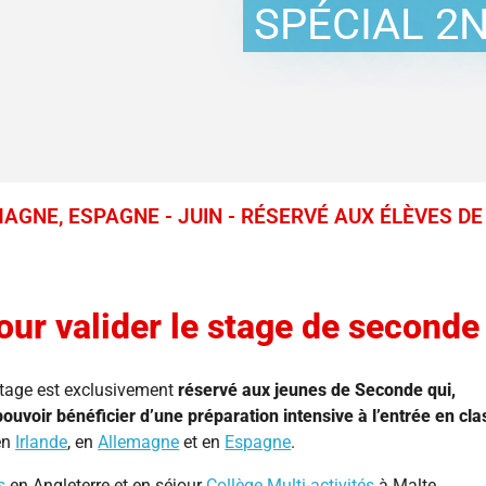
ol
1 professeur pour 1 élève
Spécial 2nde en Juin
Nos conseils pour un premier séjour
SPÉCIAL 2N
Prépa Bac et Activités
Prépa Grandes Écoles
Immersion USA
Immersion Familiale
AGNE, ESPAGNE - JUIN - RÉSERVÉ AUX ÉLÈVES DE
our valider le stage de seconde
stage est exclusivement
réservé aux jeunes de Seconde qui,
pouvoir bénéficier d’une préparation intensive à l’entrée en cla
 en
Irlande
, en
Allemagne
et en
Espagne
.
s
en Angleterre et en séjour
Collège Multi-activités
à Malte.