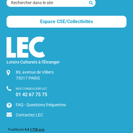
rechercher
dans
le
Espace CSE/Collectivités
site
Loisirs Culturels à l'Étranger
89, avenue de Villiers
75017
PARIS
NOS CONSEILLERS LEC
01 42 67 75 75
FAQ - Questions fréquentes
Contactez LEC