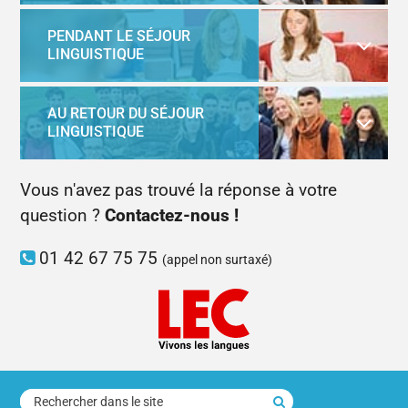
PENDANT LE SÉJOUR
LINGUISTIQUE
AU RETOUR DU SÉJOUR
LINGUISTIQUE
Vous n'avez pas trouvé la réponse à votre
question ?
Contactez-nous !
01 42 67 75 75
(appel non surtaxé)
rechercher