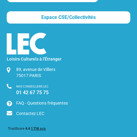
dans
le
Espace CSE/Collectivités
site
Loisirs Culturels à l'Étranger
89, avenue de Villiers
75017
PARIS
NOS CONSEILLERS LEC
01 42 67 75 75
FAQ - Questions fréquentes
Contactez LEC